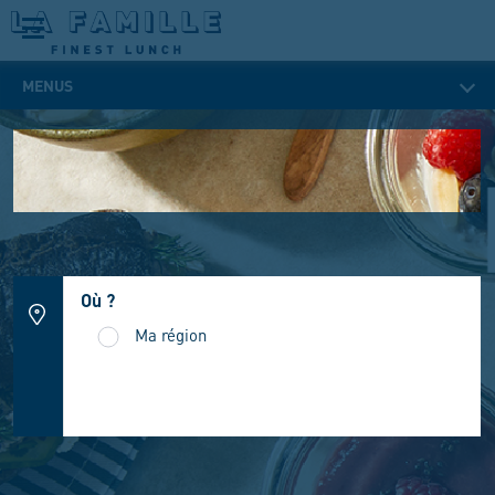
MENUS
Où ?
Ma région