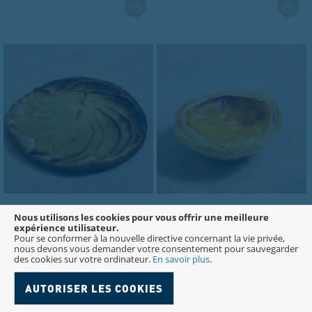
TARTE AUX POMMES
PASTEL DE NATA
Nous utilisons les cookies pour vous offrir une meilleure
expérience utilisateur.
Pour se conformer à la nouvelle directive concernant la vie privée,
A tomber par terre
Spécialité portugaise !
nous devons vous demander votre consentement pour sauvegarder
des cookies sur votre ordinateur.
En savoir plus
.
AUTORISER LES COOKIES