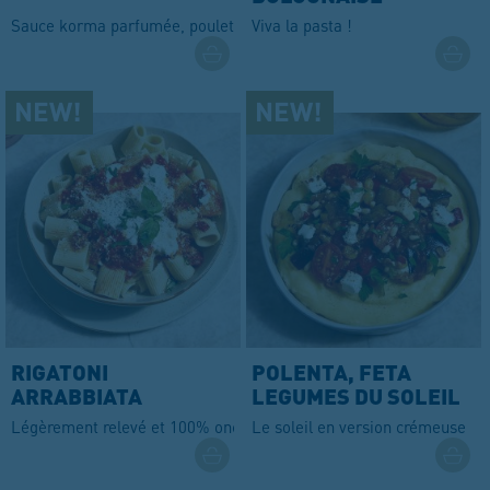
Sauce korma parfumée, poulet et coriandre
Viva la pasta !
RIGATONI
POLENTA, FETA
ARRABBIATA
LEGUMES DU SOLEIL
STRACCIATELLA
ROTIS
Légèrement relevé et 100% onctueux
Le soleil en version crémeuse