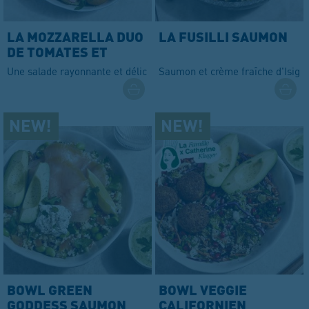
LA MOZZARELLA DUO
LA FUSILLI SAUMON
DE TOMATES ET
ABRICOTS
Une salade rayonnante et délicieuse
Saumon et crème fraîche d'Isign
BOWL GREEN
BOWL VEGGIE
GODDESS SAUMON
CALIFORNIEN