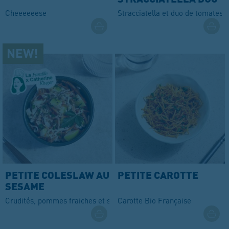
DE TOMATES
Cheeeeeese
Stracciatella et duo de tomates 
PETITE COLESLAW AU
PETITE CAROTTE
SESAME
Crudités, pommes fraiches et sauce au sésame & moutarde
Carotte Bio Française